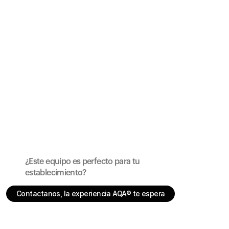
a 4°C. Sus modos de agua son natural, fría y con gas.
¿Este equipo es perfecto para tu 
establecimiento?
Contactanos, la experiencia AQA® te espera
Contactanos, la experiencia AQA® te espera