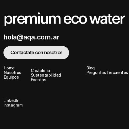
premium eco water
hola@aqa.com.ar
hola@aqa.com.ar
Contactate con nosotros
Contactate con nosotros
Home
Blog
Cristalería
Home
Nosotros
Blog
Preguntas frecuentes
Cristalería
Sustentabilidad
Nosotros
Equipos
Preguntas frecuentes
Sustentabilidad
Eventos
Equipos
Eventos
LinkedIn
Instagram
LinkedIn
Instagram