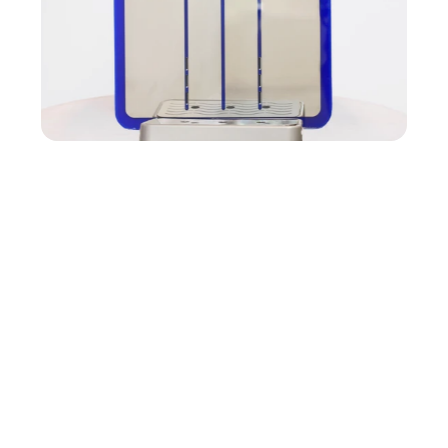
/
Sobremesada 150 L
Con un rendimiento de 300 botellas de 500 ml por hora 