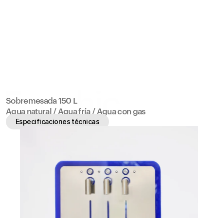
Contratá AQA
AQA Office®
Contacto
AQA Office®
Ecochic.
Sobremesada 150 L
Agua natural / Agua fría / Agua con gas
Especificaciones técnicas
Especificaciones técnicas