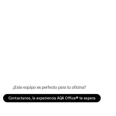
4°C. Sus modos de agua son fría, caliente y con gas.
¿Este equipo es perfecto para tu oficina?
Contactanos, la experiencia AQA Office® te espera
Contactanos, la experiencia AQA Office® te espera