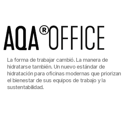
Contratá AQA
AQA®
Contacto
AQA®
La forma de trabajar cambió. La manera de 
hidratarse también. Un nuevo estándar de 
hidratación para oficinas modernas que priorizan 
el bienestar de sus equipos de trabajo y la 
sustentabilidad.
500
+
Empresas nos eligen
50000
+
Colaboradores hidratados 
/
/