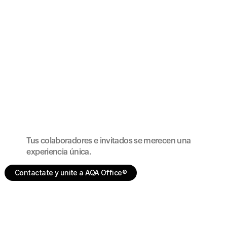
SM 80
80 L
Sobremesada
80 L
SM 80
Sobremesada
BM 80
80 L
Bajomesada
80 L
BM 80
Bajomesada
Tus colaboradores e invitados se merecen una 
experiencia única.
Contactate y unite a AQA Office®
Contactate y unite a AQA Office®