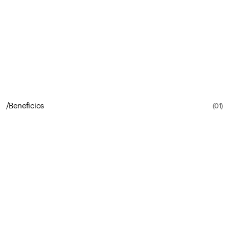
Play Showreel
© 2026 AQA Office
/
Beneficios
(01)
Todo
lo
que
ganás
cuando
tu
oficina
elige
AQA®
Mucho
más
que
agua.