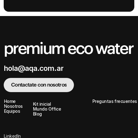
premium eco water
hola@aqa.com.ar
hola@aqa.com.ar
Contactate con nosotros
Contactate con nosotros
Home
Preguntas frecuentes
Kit inicial
Home
Nosotros
Preguntas frecuentes
Kit inicial
Mundo Office
Nosotros
Equipos
Mundo Office
Blog
Equipos
Blog
LinkedIn